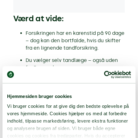
Værd at vide:
Forsikringen har en karenstid på 90 dage
– dog kan den bortfalde, hvis du skifter
fra en lignende tandforsikring.
Du vælger selv tandlæge – også uden
for Danmark.
Tandforsikringen løber indtil du fylder 70
år.
Hjemmesiden bruger cookies
Der er en årlig forsikringssum og
Vi bruger cookies for at give dig den bedste oplevelse på
selvrisiko, som fremgår af din police.
vores hjemmeside. Cookies hjælper os med at forbedre
Tandforsikringen udbydes i samarbejde
indhold, tilpasse markedsføring, levere ekstra funktioner
med MMA tandforsikring, der siden 2017
og analysere brugen af siden. Vi bruger både egne
har været med til at sikre, at tusindvis af
cookies og cookies fra tredjeparter. Hvis du accepterer