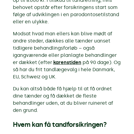
op til 8.000 kr. i tilskud til tandretning, hvis
behovet opstår efter forsikringens start som
følge af udviklingen i en parodontosetilstand
eller en ulykke.
Modsat hvad man ellers kan blive mødt af
andre steder, dækkes alle tænder uanset
tidligere behandlingsforløb – også
igangværende eller planlagte behandlinger
er dækket (efter
karenstiden
på 90 dage). Og
så har du frit
tandlægevalg
i hele Danmark,
EU, Schweiz og UK.
Du kan altså både få hjælp til at få ordnet
dine tænder og få dækket de fleste
behandlinger uden, at du bliver ruineret af
den grund.
Hvem kan få tandforsikringen?