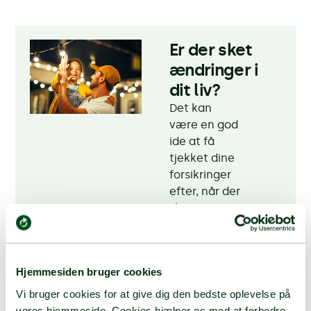
Er der sket
ændringer i
dit liv?
Det kan
være en god
ide at få
tjekket dine
forsikringer
efter, når der
sker noget
nyt i dit liv.
På den måde
sikrer du, at
Hjemmesiden bruger cookies
du altid har
de rigtige
Vi bruger cookies for at give dig den bedste oplevelse på
dækninger til
vores hjemmeside. Cookies hjælper os med at forbedre