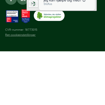
CVR-nummer: 18773015
Ret cookieindstillinger