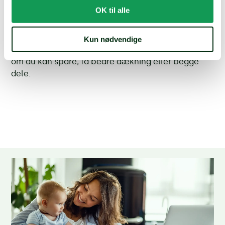
OK til alle
Få et tilbud. Det tager kun få
minutter.
Kun nødvendige
Få et hurtigt tjek af dine forsikringer – og find ud af,
om du kan spare, få bedre dækning eller begge
dele.