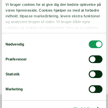
betydning for din ulykkesforsikring.
Vi bruger cookies for at give dig den bedste oplevelse på
vores hjemmeside. Cookies hjælper os med at forbedre
indhold, tilpasse markedsføring, levere ekstra funktioner
og analysere brugen af siden. Vi bruger både egne
cookies og cookies fra tredjeparter. Hvis du accepterer
alle cookies, giver du samtykke til, at vi indsamler og
deler oplysninger om din brug af hjemmesiden med vores
Samtykkevalg
Nødvendig
samarbejdspartnere. Du kan til enhver tid ændre eller
tilbagekalde dit samtykke.
Præferencer
Statistik
Marketing