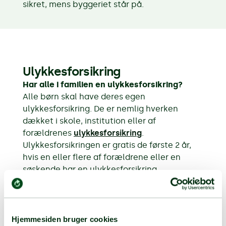
sikret, mens byggeriet står på.
Ulykkesforsikring
Har alle i familien en ulykkesforsikring?
Alle børn skal have deres egen
ulykkesforsikring. De er nemlig hverken
dækket i skole, institution eller af
forældrenes
ulykkesforsikring
.
Ulykkesforsikringen er gratis de første 2 år,
hvis en eller flere af forældrene eller en
søskende har en ulykkesforsikring.
Har du skiftet job?
Husk desuden at give os besked, hvis du
skifter job eller branche, da det kan have
Hjemmesiden bruger cookies