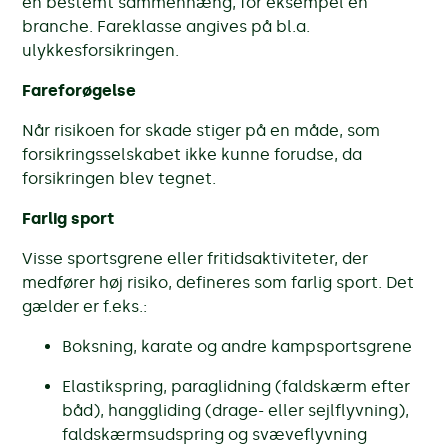
en bestemt sammenhæng, for eksempel en
branche. Fareklasse angives på bl.a.
ulykkesforsikringen.
Fareforøgelse
Når risikoen for skade stiger på en måde, som
forsikringsselskabet ikke kunne forudse, da
forsikringen blev tegnet.
Farlig sport
Visse sportsgrene eller fritidsaktiviteter, der
medfører høj risiko, defineres som farlig sport. Det
gælder er f.eks.:
Boksning, karate og andre kampsportsgrene
Elastikspring, paraglidning (faldskærm efter
båd), hanggliding (drage- eller sejlflyvning),
faldskærmsudspring og svæveflyvning