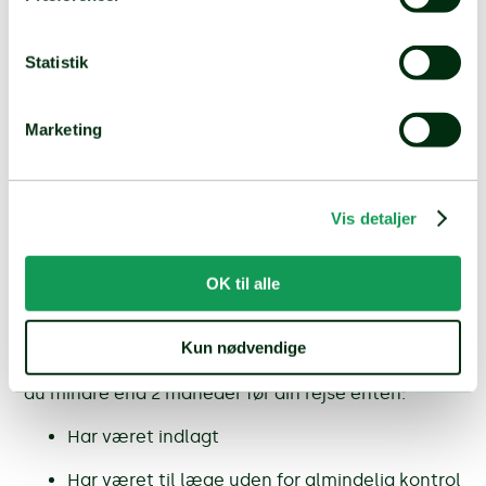
hundeudstillinger.
Force majeure
Statistik
Marketing
Hvad betyder force majeure?
Hændelser, som mennesker ikke kan
forhindre, som f.eks. naturkatastrofer.
Vis detaljer
OK til alle
Forhåndsgodkendelse
For at få lov til at rejse, skal du ansøge om
Kun nødvendige
forhåndsgodkendelse hos os inden du rejser, hvis
du mindre end 2 måneder før din rejse enten:
Har været indlagt
Har været til læge uden for almindelig kontrol