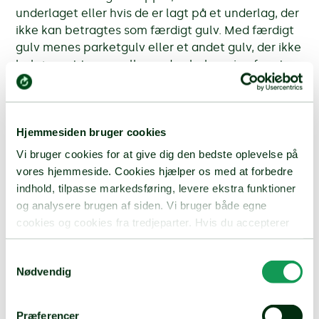
underlaget eller hvis de er lagt på et underlag, der
ikke kan betragtes som færdigt gulv. Med færdigt
gulv menes parketgulv eller et andet gulv, der ikke
behøver et tæppe eller anden belægning for at
kunne fungere som færdigt gulv.
Herunder hører også hårde hvidevarer samt
varme-/energianlæg, såsom jordvarmeanlæg,
Hjemmesiden bruger cookies
fastmonteret solcelle-, solvarme- og
Vi bruger cookies for at give dig den bedste oplevelse på
varmepumpeanlæg.
vores hjemmeside. Cookies hjælper os med at forbedre
indhold, tilpasse markedsføring, levere ekstra funktioner
Fastpris
og analysere brugen af siden. Vi bruger både egne
Hvis du har en fastprisforsikring, stiger prisen ikke,
cookies og cookies fra tredjeparter. Hvis du accepterer
selvom du har en skade.
alle cookies, giver du samtykke til, at vi indsamler og
deler oplysninger om din brug af hjemmesiden med vores
Samtykkevalg
Figurantdækning
Nødvendig
samarbejdspartnere. Du kan til enhver tid ændre eller
tilbagekalde dit samtykke.
En udvidelse af hundeansvarsforsikringen, som
dækker skader på trænere eller dommere ved
Præferencer