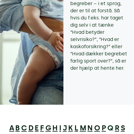
begreber – i et sprog,
der er til at forstå. Så
hvis du f.eks. har taget
dig selv i at tænke
“Hvad betyder
selvrisiko?”, “Hvad er
kaskoforsikring?” eller
“Hvad dækker begrebet
farlig sport over?”, så er
der hjælp at hente her.
A
B
C
D
E
F
G
H
I
J
K
L
M
N
O
P
Q
R
S