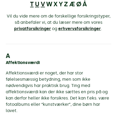
T
U
V
W X
Y
Z Æ Ø Å
Vil du vide mere om de forskellige forsikringstyper,
så anbefaler vi, at du læser mere om vores
privatforsikringer
og
erhvervsforsikringer
.
A
Affektionsværdi
Affektionsværdi er noget, der har stor
følelsesmæssig betydning, men som ikke
nødvendigvis har praktisk brug. Ting med
affektionsværdi kan der ikke sættes en pris på og
kan derfor heller ikke forsikres. Det kan f.eks. være
fotoalbums eller “kunstværker”, dine børn har
lavet.