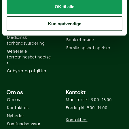
OK til alle
Spørgsmål og svar
Forsikring på Falster
Forsikringsordbog
Forsikring på Møn
Kun nødvendige
Tilmeld dig
Erhvervsforsikringer
Betalingsservice
Bliv kunde
Medicinsk
Book et møde
forhåndsvurdering
Forsikringsbetingelser
Generelle
forretningsbetingelse
r
Gebyrer og afgifter
Om os
Kontakt
Om os
Man-tors kl. 9.00–16.00
Kontakt os
Fredag kl. 9.00–14.00
Nyheder
Kontakt os
Samfundsansvar