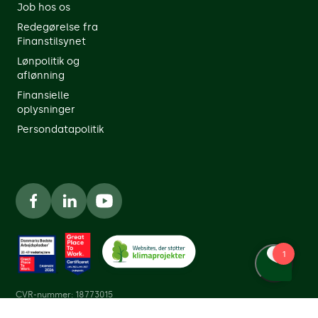
Job hos os
Redegørelse fra
Finanstilsynet
Lønpolitik og
aflønning
Finansielle
oplysninger
Persondatapolitik
CVR-nummer: 18773015
Ret cookieindstillinger