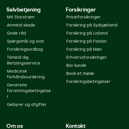
Selvbetjening
Forsikringer
Mit Storstrøm
Privatforsikringer
Anmeld skade
Forsikring på Sydsjælland
Gode råd
Forsikring på Lolland
Spørgsmål og svar
Forsikring på Falster
Forsikringsordbog
Forsikring på Møn
Tilmeld dig
Erhvervsforsikringer
Betalingsservice
Bliv kunde
Medicinsk
Book et møde
forhåndsvurdering
Forsikringsbetingelser
Generelle
forretningsbetingelse
r
Gebyrer og afgifter
Om os
Kontakt