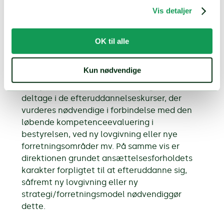
forsvarlig drift af selskabet til glæde for
Vis detaljer
kunder og øvrige interessenter.
Selskabet afsætter ressourcer til uddannelse,
OK til alle
som afholdes både internt og eksternt. Det er
et lovkrav, at nye bestyrelsesmedlemmer
Kun nødvendige
deltager i et grundkursus, ligesom samtlige
bestyrelsesmedlemmer er forpligtet til at
deltage i de efteruddannelseskurser, der
vurderes nødvendige i forbindelse med den
løbende kompetenceevaluering i
bestyrelsen, ved ny lovgivning eller nye
forretningsområder mv. På samme vis er
direktionen grundet ansættelsesforholdets
karakter forpligtet til at efteruddanne sig,
såfremt ny lovgivning eller ny
strategi/forretningsmodel nødvendiggør
dette.