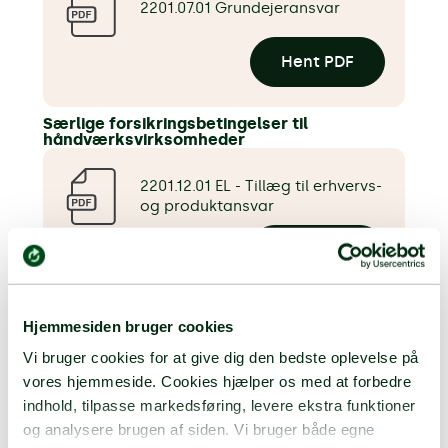
2201.07.01 Grundejeransvar
Hent PDF
Særlige forsikringsbetingelser til
håndværksvirksomheder
2201.12.01 EL - Tillæg til erhvervs-
og produktansvar
Hent PDF
Hjemmesiden bruger cookies
2201.13.01 VVS - Tillæg til
Vi bruger cookies for at give dig den bedste oplevelse på
erhvervs- og produktansvar
vores hjemmeside. Cookies hjælper os med at forbedre
Hent PDF
indhold, tilpasse markedsføring, levere ekstra funktioner
og analysere brugen af siden. Vi bruger både egne