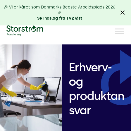
🎉 Vi er kåret som Danmarks Bedste Arbejdsplads 2026
🎉
Se indslag fra TV2 Øst
Erhverv-
og
produktan
svar