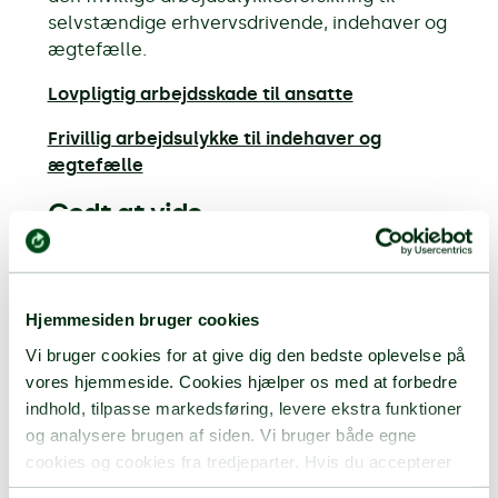
selvstændige erhvervsdrivende, indehaver og
ægtefælle.
Lovpligtig arbejdsskade til ansatte
Frivillig arbejdsulykke til indehaver og
ægtefælle
Godt at vide
I/S og K/S
Hjemmesiden bruger cookies
Vi bruger cookies for at give dig den bedste oplevelse på
Privat husholdning eller få årlige
vores hjemmeside. Cookies hjælper os med at forbedre
arbejdstimer
indhold, tilpasse markedsføring, levere ekstra funktioner
og analysere brugen af siden. Vi bruger både egne
cookies og cookies fra tredjeparter. Hvis du accepterer
alle cookies, giver du samtykke til, at vi indsamler og