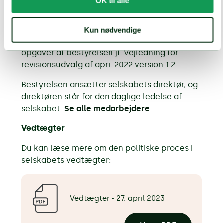
OK til alle
en årlig generalforsamling.
Selskabet har ikke et revisionsudvalg, og
Kun nødvendige
dermed varetages revisionsudvalgets
opgaver af bestyrelsen jf. Vejledning for
revisionsudvalg af april 2022 version 1.2.
Bestyrelsen ansætter selskabets direktør, og
direktøren står for den daglige ledelse af
selskabet.
Se alle medarbejdere
.
Vedtægter
Du kan læse mere om den politiske proces i
selskabets vedtægter:
Vedtægter - 27. april 2023