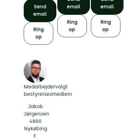
Send
email
email
email
Ring
Ring
Ring
op
op
op
Medarbejdervalgt
bestyrelsesmedlem
Jakob
Jørgensen
4800
Nykøbing
F.