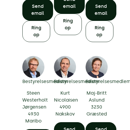
Send
email
Send
email
email
Ring
Ring
op
Ring
op
op
Bestyrelsesmedlem
Bestyrelsesmedlem
Bestyrelsesmedle
Steen
Kurt
Maj-Britt
Westerholt
Nicolaisen
Aslund
Jørgensen
4900
3230
4930
Nakskov
Græsted
Maribo
Send
Send