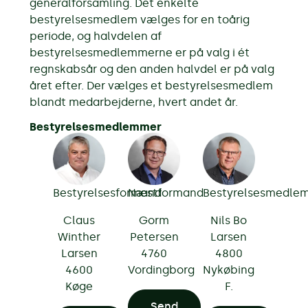
generalforsamling. Det enkelte
bestyrelsesmedlem vælges for en toårig
periode, og halvdelen af
bestyrelsesmedlemmerne er på valg i ét
regnskabsår og den anden halvdel er på valg
året efter. Der vælges et bestyrelsesmedlem
blandt medarbejderne, hvert andet år.
Bestyrelsesmedlemmer
Bestyrelsesformand
Næstformand
Bestyrelsesmedle
Claus
Gorm
Nils Bo
Winther
Petersen
Larsen
Larsen
4760
4800
4600
Vordingborg
Nykøbing
Køge
F.
Send