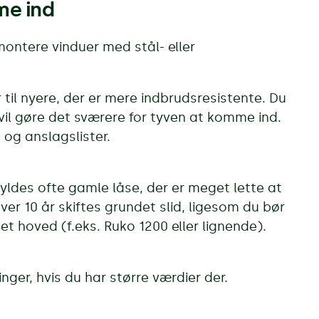
me ind
 montere vinduer med stål- eller
 til nyere, der er mere indbrudsresistente. Du
vil gøre det sværere for tyven at komme ind.
 og anslagslister.
ldes ofte gamle låse, der er meget lette at
er 10 år skiftes grundet slid, ligesom du bør
et hoved (f.eks. Ruko 1200 eller lignende).
nger, hvis du har større værdier der.