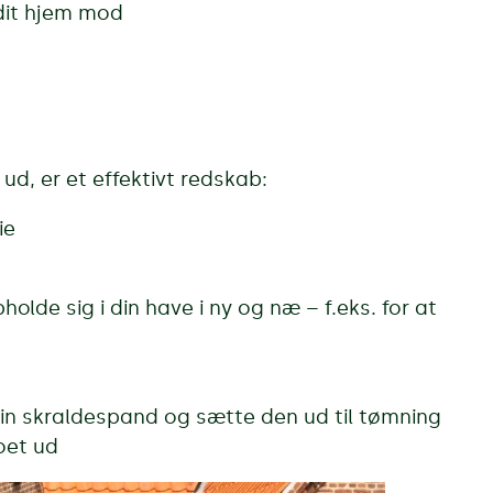
 dit hjem mod
ud, er et effektivt redskab:
ie
holde sig i din have i ny og næ – f.eks. for at
 din skraldespand og sætte den ud til tømning
oet ud