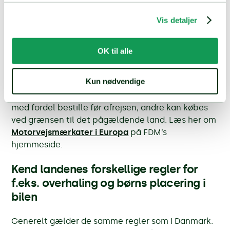
Vis detaljer
Flere og flere lande kræver, at du betaler en afgift
for at køre på motorveje, og i nogle tilfælde skal
du også betale en afgift for at køre ind i visse byer
OK til alle
— f.eks. hvis du kører i en dieselbil. Tjek derfor i god
tid reglerne i de lande og byer, som I kører til eller
Kun nødvendige
igennem og find ud af, hvor og hvordan du betaler
og får mærkater til bilen. Nogle afgifter kan man
med fordel bestille før afrejsen, andre kan købes
ved grænsen til det pågældende land. Læs her om
Motorvejsmærkater i Europa
på FDM’s
hjemmeside.
Kend landenes forskellige regler for
f.eks. overhaling og børns placering i
bilen
Generelt gælder de samme regler som i Danmark.