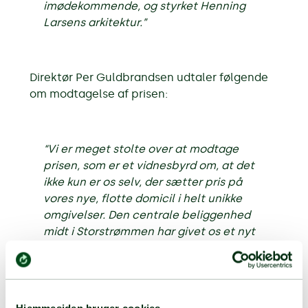
imødekommende, og styrket Henning
Larsens arkitektur.”
Direktør Per Guldbrandsen udtaler følgende
om modtagelse af prisen:
“Vi er meget stolte over at modtage
prisen, som er et vidnesbyrd om, at det
ikke kun er os selv, der sætter pris på
vores nye, flotte domicil i helt unikke
omgivelser. Den centrale beliggenhed
midt i Storstrømmen har givet os et nyt
vartegn og en central placering ift.
servicering af vores kunder på Sjælland
og i Det Sydsjællandske Øhav”.
Hjemmesiden bruger cookies