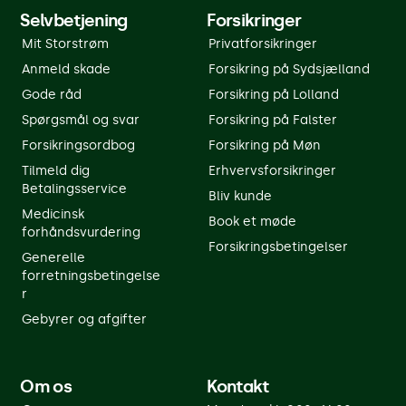
Selvbetjening
Forsikringer
Mit Storstrøm
Privatforsikringer
Anmeld skade
Forsikring på Sydsjælland
Gode råd
Forsikring på Lolland
Spørgsmål og svar
Forsikring på Falster
Forsikringsordbog
Forsikring på Møn
Tilmeld dig
Erhvervsforsikringer
Betalingsservice
Bliv kunde
Medicinsk
Book et møde
forhåndsvurdering
Forsikringsbetingelser
Generelle
forretningsbetingelse
r
Gebyrer og afgifter
Om os
Kontakt